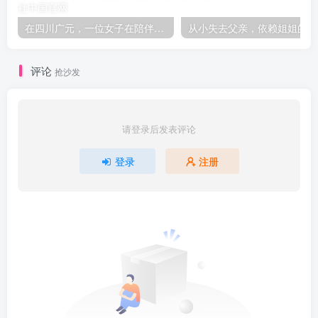
在四川广元，一位女子在陪伴母亲住院期间，趁同病房的马婆婆不备，盗取了她藏在床下的挎包，并将包中的现金存入自己的银行账户
从小失
评论
抢沙发
请登录后发表评论
登录
注册