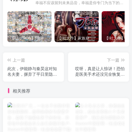
幸福不应该留到未来品尝，幸福是你专门为当下的自己所准备的
【ILLUSION】I社游戏合集截至2025 无修正汉化硬盘纯净版手慢无[微云/OD]
【I社大作】家族崩坏Playhome 终极12.0收藏版新整合【85G/补档福利】【年费会员专享，手慢无】
上一篇
下一篇
此次，伊能静与秦昊这对知
哎呀，真是让人惊讶！恐怕
名夫妻，摒弃了平日里隐藏
是医美手术还没完全恢复，
身材缺陷和刻意造型的形
她就匆匆忙忙地开始工作
象，揭开了娱乐圈夫妻光环
了。
相关推荐
下的真实面貌。