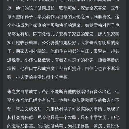
厚。他们的孩子健康成长，聪明可爱，深受全家喜爱。玉华
每天照顾孙子，享受着作为祖母的天伦之乐，满脸喜悦。这
个小孩成为了家庭的宝贝和快乐的源泉。姑姑雪梅对侄子也
是疼爱有加。陈萌凭借儿子获得了家庭的宠爱，嫁入朱家确
实让她收获颇丰。公公婆婆待她极好，大衣哥没有明星的架
子，两家人相处融洽。他们住在相邻的村庄，常聚在一起共
进晚餐。小伟性格低调，有着农村孩子的朴实。随着年龄的
增长，他在口才和成熟度上都有所提升，自信心也在不断增
强。小夫妻的生活过得十分幸福。
朱之文自学成才，虽然不能断言他的歌唱得有多么出色，但
至少在当地已经小有名气。他每年参加活动赚取的收入也不
菲。朱之文成名后，为朱楼村做了许多实际的事情，展现了
其社会责任感。尽管他只是一个农民，只有小学学历，但他
的境界却很高。他捐款做慈善，为村里修路、盖房，建设体