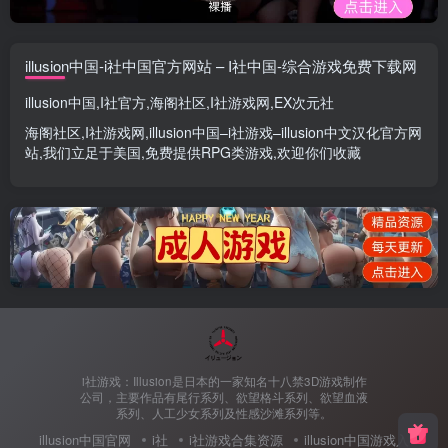
illusion中国-i社中国官方网站 – I社中国-综合游戏免费下载网
illusion中国
,
I社官方
,
海阁社区
,
I社游戏网
,
EX次元社
海阁社区
,
I社游戏网
,
illusion中国
–
i社游戏
–
illusion中文汉化官方网
站
,我们立足于美国,免费提供
RPG类游戏
,欢迎你们收藏
i社游戏：Illusion是日本的一家知名十八禁3D游戏制作
公司，主要作品有尾行系列、欲望格斗系列、欲望血液
系列、人工少女系列及性感沙滩系列等。
illusion中国官网
i社
i社游戏合集资源
illusion中国游戏入