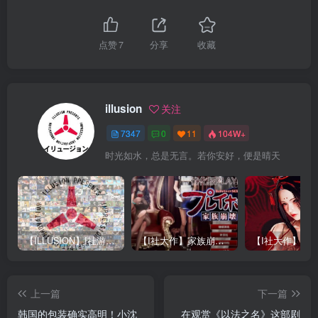
点赞
7
分享
收藏
illusion
关注
7347
0
11
104W+
时光如水，总是无言。若你安好，便是晴天
【ILLUSION】I社游戏合集截至2025 无修正汉化硬盘纯净版手慢无[微云/OD]
【I社大作】家族崩坏Playhome 终极12.0收藏版新整合【85G/补档福利】【年费会员专享，手慢无】
上一篇
下一篇
韩国的包装确实高明！小沈
在观赏《以法之名》这部剧