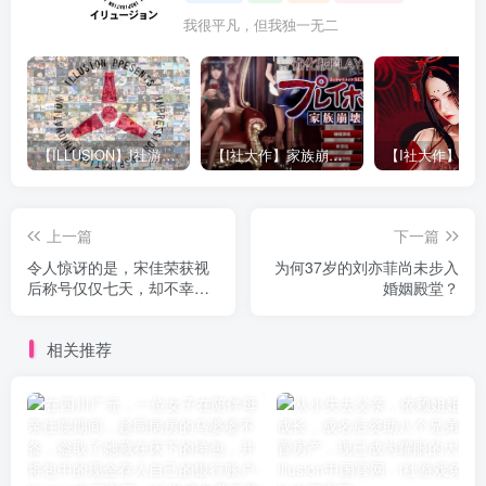
我很平凡，但我独一无二
【ILLUSION】I社游戏合集截至2025 无修正汉化硬盘纯净版手慢无[微云/OD]
【I社大作】家族崩坏Playhome 终极12.0收藏版新整合【85G/补档福利】【年费会员专享，手慢无】
上一篇
下一篇
令人惊讶的是，宋佳荣获视
为何37岁的刘亦菲尚未步入
后称号仅仅七天，却不幸卷
婚姻殿堂？
入了一系列争议之中。
相关推荐