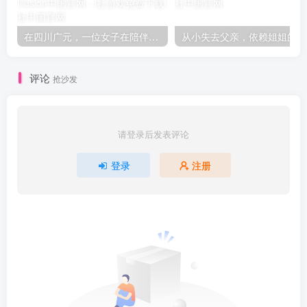
在四川广元，一位女子在陪伴母亲住院期间，趁同病房的马婆婆不备，盗取了她藏在床下的挎包，并将包中的现金存入自己的银行账户
从小失
评论
抢沙发
请登录后发表评论
登录
注册