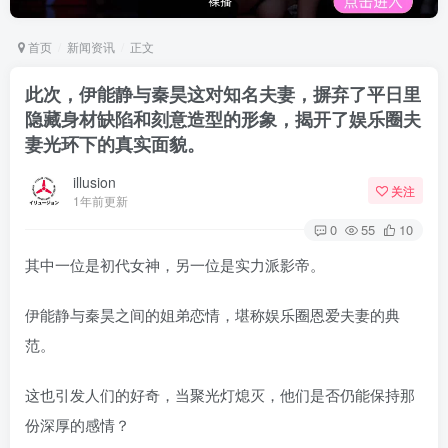
首页
新闻资讯
正文
此次，伊能静与秦昊这对知名夫妻，摒弃了平日里
隐藏身材缺陷和刻意造型的形象，揭开了娱乐圈夫
妻光环下的真实面貌。
illusion
关注
1年前更新
0
55
10
其中一位是初代女神，另一位是实力派影帝。
伊能静与秦昊之间的姐弟恋情，堪称娱乐圈恩爱夫妻的典
范。
这也引发人们的好奇，当聚光灯熄灭，他们是否仍能保持那
份深厚的感情？