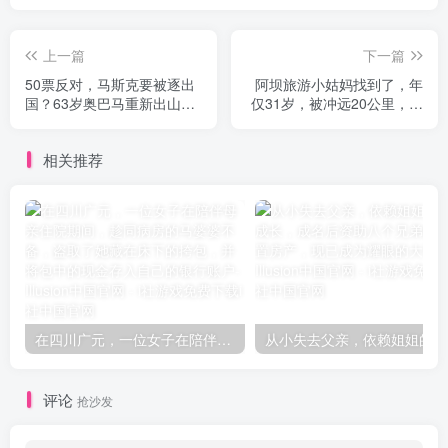
上一篇
下一篇
50票反对，马斯克要被逐出
阿坝旅游小姑妈找到了，年
国？63岁奥巴马重新出山。
仅31岁，被冲远20公里，丈
美国又要变天
夫：我不怪你
相关推荐
在四川广元，一位女子在陪伴母亲住院期间，趁同病房的马婆婆不备，盗取了她藏在床下的挎包，并将包中的现金存入自己的银行账户
从小失
评论
抢沙发