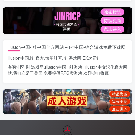
illusion中国-i社中国官方网站 – I社中国-综合游戏免费下载网
illusion中国
,
I社官方
,
海阁社区
,
I社游戏网
,
EX次元社
海阁社区
,
I社游戏网
,
illusion中国
–
i社游戏
–
illusion中文汉化官方网
站
,我们立足于美国,免费提供
RPG类游戏
,欢迎你们收藏