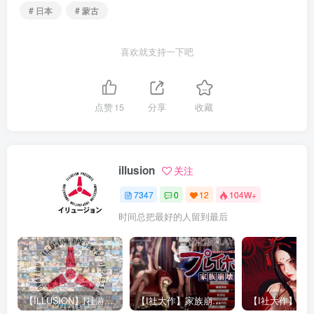
# 日本
# 蒙古
喜欢就支持一下吧
点赞
15
分享
收藏
illusion
关注
7347
0
12
104W+
时间总把最好的人留到最后
【ILLUSION】I社游戏合集截至2025 无修正汉化硬盘纯净版手慢无[微云/OD]
【I社大作】家族崩坏Playhome 终极12.0收藏版新整合【85G/补档福利】【年费会员专享，手慢无】