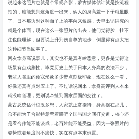
说起来这照片也就是个常规合影，蒙古媒体估计就是按流程
拍的，谁能想到这角度一出来，俩人的身高差一下子就显眼
了。日本那边对这种面子上的事向来敏感，天皇出访讲究的
就是个体面，现在这么一张照片传出去，他们觉得脸上挂不
住也能理解，但要说上升到伤自尊的地步，倒显得有点太把
这种细节当回事了。
网友拿身高说事儿，其实也不是真有啥恶意，更多是觉得这
场景有点戏剧性。毕竟历史上关于日本人身高的说法不少，
老辈人嘴里的倭寇形象多少带点刻板印象，现在这么一看，
好像还真有点对应上了。不过话说回来，拿身高评判人本来
就没啥道理，更别说牵扯到国家层面的交往了。
蒙古总统估计也没多想，人家就正常接待，身高摆在那儿，
总不能为了合影特意弯着腰吧？国与国之间打交道，核心还
是看合作能不能谈成，老百姓能不能受益，因为一张照片的
姿势或者角度闹不痛快，实在有点本末倒置。