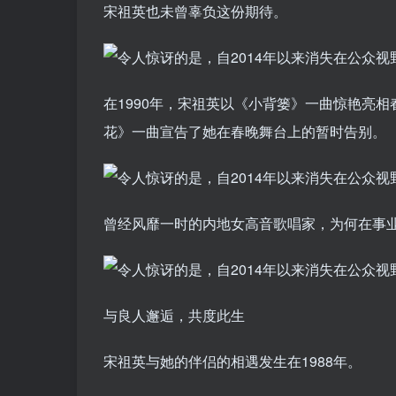
宋祖英也未曾辜负这份期待。
在1990年，宋祖英以《小背篓》一曲惊艳亮相
花》一曲宣告了她在春晚舞台上的暂时告别。
曾经风靡一时的内地女高音歌唱家，为何在事
与良人邂逅，共度此生
宋祖英与她的伴侣的相遇发生在1988年。