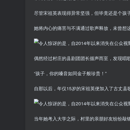
尽管宋祖英表现得异常坚强，但毕竟还是个孩
她将内心的痛苦与不满通过歌声释放，未曾想
偶然经过村庄的县剧团团长循声而至，发现唱
“孩子，你的嗓音如同金子般珍贵！”
自那以后，年仅15岁的宋祖英便加入了古丈县
当年她考入大学之际，村里的亲朋好友纷纷敲