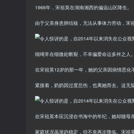
1966年，宋祖英在湖南湘西的偏远山区降生。
由于父亲身患肺结核，无法从事体力劳动，宋
细绳常在细微处断裂，不幸偏爱命运多舛之人
在宋祖英12岁的那一年，她的父亲因病情恶化
紧接着，奶奶因过度悲伤，也离她而去。这无
在宋祖英本应沉浸在书海中的年纪，她却随母
家庭状况虽渐趋稳定，但不幸再次降临。宋祖英