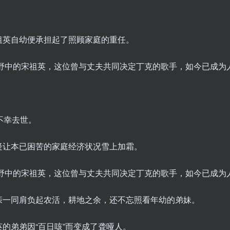
祖英自幼便承担起了照顾家庭的重任。
。
不幸去世。
疑让本已困苦的家庭经济状况雪上加霜。
亲一同肩负起农活，耕地之余，还不忘照看年幼的弟妹。
的弟弟因“百日咳”而变成了聋哑人。