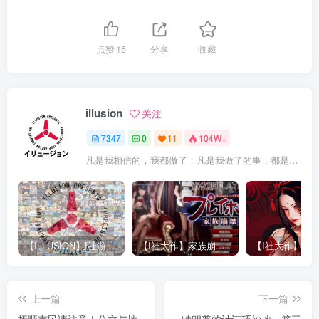
点赞
15
分享
收藏
illusion
关注
7347
0
11
104W+
凡是我相信的，我都做了；凡是我做了的事，都是全身心地投入去做的
【ILLUSION】I社游戏合集截至2025 无修正汉化硬盘纯净版手慢无[微云/OD]
【I社大作】家族崩坏Playhome 终极12.0收藏版新整合【85G/补档福利】【年费会员专享，手慢无】
上一篇
下一篇
抚顺市民请注意！公交与地
特朗普的计谋巧妙地一箭三