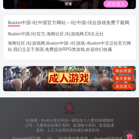
illusion中国-i社中国官方网站 – I社中国-综合游戏免费下载网
illusion中国
,
I社官方
,
海阁社区
,
I社游戏网
,
EX次元社
海阁社区
,
I社游戏网
,
illusion中国
–
i社游戏
–
illusion中文汉化官方网
站
,我们立足于美国,免费提供
RPG类游戏
,欢迎你们收藏
i社游戏：Illusion是日本的一家知名十八禁3D游戏制作
公司，主要作品有尾行系列、欲望格斗系列、欲望血液
系列、人工少女系列及性感沙滩系列等。
illusion中国官网
i社
i社游戏合集资源
illusion中国游戏入