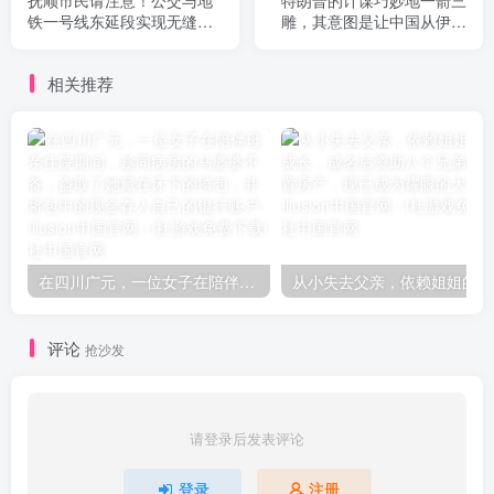
铁一号线东延段实现无缝衔
雕，其意图是让中国从伊朗
接，让您周末逛沈阳更加便
购买石油，实则隐藏着阴
捷！
谋。
相关推荐
在四川广元，一位女子在陪伴母亲住院期间，趁同病房的马婆婆不备，盗取了她藏在床下的挎包，并将包中的现金存入自己的银行账户
从小失
评论
抢沙发
请登录后发表评论
登录
注册