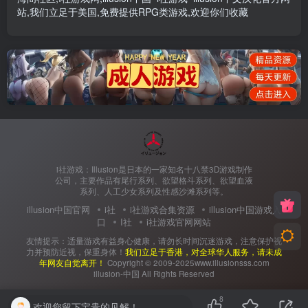
站
,我们立足于美国,免费提供
RPG类游戏
,欢迎你们收藏
i社游戏：Illusion是日本的一家知名十八禁3D游戏制作
公司，主要作品有尾行系列、欲望格斗系列、欲望血液
系列、人工少女系列及性感沙滩系列等。
illusion中国官网
i社
i社游戏合集资源
illusion中国游戏入
口
I社
i社游戏官网网站
友情提示：适量游戏有益身心健康，请勿长时间沉迷游戏，注意保护视
力并预防近视，保重身体！
我们立足于香港，对全球华人服务，请未成
年网友自觉离开！
Copyright © 2009-2025www.illusionsss.com
illusion-中国 All Rights Reserved
8
欢迎您留下宝贵的见解！