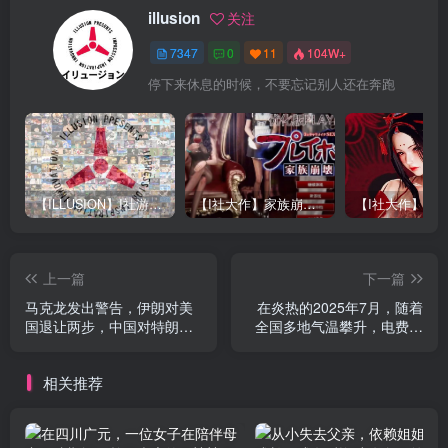
illusion
关注
7347
0
11
104W+
停下来休息的时候，不要忘记别人还在奔跑
【ILLUSION】I社游戏合集截至2025 无修正汉化硬盘纯净版手慢无[微云/OD]
【I社大作】家族崩坏Playhome 终极12.0收藏版新整合【85G/补档福利】【年费会员专享，手慢无】
上一篇
下一篇
马克龙发出警告，伊朗对美
在炎热的2025年7月，随着
国退让两步，中国对特朗普
全国多地气温攀升，电费也
发表强硬言论
随之大幅上涨
相关推荐