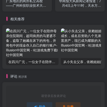
广东地区的两所私立高校
华商报大风新闻记者报道：7
——广州科技职业技术大学
月4日上午11时，天水方面
与惠州经济职业技术学院，
通过短信告知，孩子的血铅
面临着超过9000个招生名额
检测结果显示为“16.284μg/L
相关推荐
无人问津的尴尬境地
在四川广元，一位女子在陪伴母亲住院期间，趁同病房的马婆婆不备，盗取了她藏在床下的挎包，并将包中的现金存入自己的银行账户
从小失
评论
抢沙发
请登录后发表评论
登录
注册