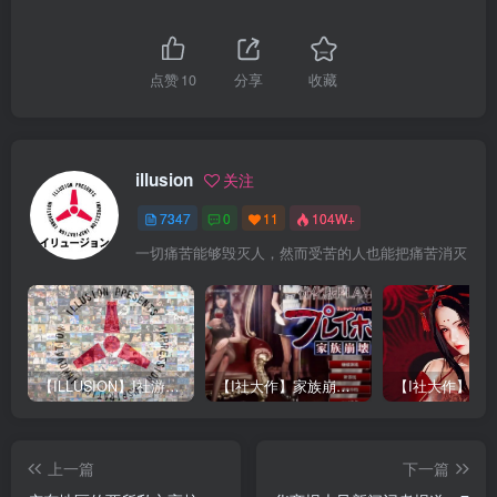
点赞
10
分享
收藏
illusion
关注
7347
0
11
104W+
一切痛苦能够毁灭人，然而受苦的人也能把痛苦消灭
【ILLUSION】I社游戏合集截至2025 无修正汉化硬盘纯净版手慢无[微云/OD]
【I社大作】家族崩坏Playhome 终极12.0收藏版新整合【85G/补档福利】【年费会员专享，手慢无】
上一篇
下一篇