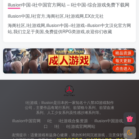
illusion中国-i社中国官方网站 – I社中国-综合游戏免费下载网
illusion中国
,
I社官方
,
海阁社区
,
I社游戏网
,
EX次元社
海阁社区
,
I社游戏网
,
illusion中国
–
i社游戏
–
illusion中文汉化官方网
站
,我们立足于美国,免费提供
RPG类游戏
,欢迎你们收藏
i社游戏：Illusion是日本的一家知名十八禁3D游戏制作
公司，主要作品有尾行系列、欲望格斗系列、欲望血液
系列、人工少女系列及性感沙滩系列等。
illusion中国官网
i社
i社游戏合集资源
illusion中国游戏入
口
I社
i社游戏官网网站
友情提示：适量游戏有益身心健康，请勿长时间沉迷游戏，注意保护视