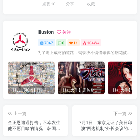
点赞
10
分享
收藏
illusion
关注
7347
0
11
104W+
为了走上成材的道路，钢铁决不惋惜璀璨的钢花被遗弃
【ILLUSION】I社游戏合集截至2025 无修正汉化硬盘纯净版手慢无[微云/OD]
【I社大作】家族崩坏Playhome 终极12.0收藏版新整合【85G/补档福利】【年费会员专享，手慢无】
上一篇
下一篇
金正恩遭遇打击，不幸发生
7月1日，东京见证了美日印
他不愿目睹的情况，韩国军
澳“四边机制”外长会议的落
方已证实。
幕，其联合声明简洁有力，
直指中国