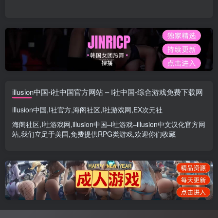
illusion中国-i社中国官方网站 – I社中国-综合游戏免费下载网
illusion中国
,
I社官方
,
海阁社区
,
I社游戏网
,
EX次元社
海阁社区
,
I社游戏网
,
illusion中国
–
i社游戏
–
illusion中文汉化官方网
站
,我们立足于美国,免费提供
RPG类游戏
,欢迎你们收藏