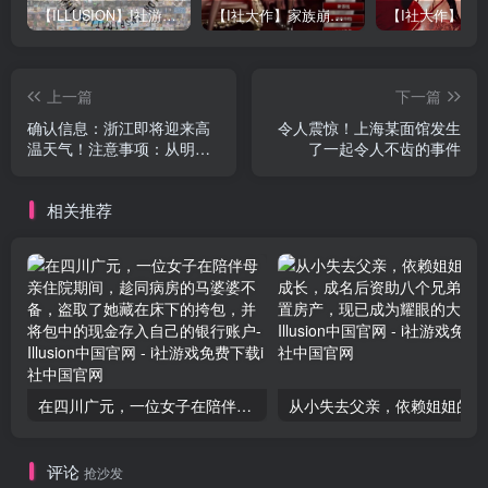
【ILLUSION】I社游戏合集截至2025 无修正汉化硬盘纯净版手慢无[微云/OD]
【I社大作】家族崩坏Playhome 终极12.0收藏版新整合【85G/补档福利】【年费会员专享，手慢无】
上一篇
下一篇
确认信息：浙江即将迎来高
令人震惊！上海某面馆发生
温天气！注意事项：从明天
了一起令人不齿的事件
起，请尽量多穿红色衣物，
并在16点前尽量减少外出。
相关推荐
在四川广元，一位女子在陪伴母亲住院期间，趁同病房的马婆婆不备，盗取了她藏在床下的挎包，并将包中的现金存入自己的银行账户
从小失
评论
抢沙发