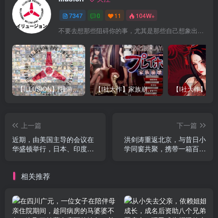
7347
0
11
104W+
不要去想那些阻碍你的事，尤其是那些自己想象出来的事
【ILLUSION】I社游戏合集截至2025 无修正汉化硬盘纯净版手慢无[微云/OD]
【I社大作】家族崩坏Playhome 终极12.0收藏版新整合【85G/补档福利】【年费会员专享，手慢无】
上一篇
下一篇
近期，由美国主导的会议在
洪剑涛重返北京，与昔日小
华盛顿举行，日本、印度和
学同窗共聚，携带一箱百元
澳大利亚三国的外交部长与
级美酒，而他的这些同学们
会。
亦非等闲之辈。
相关推荐