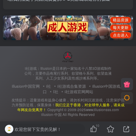
i社游戏：Illusion是日本的一家知名十八禁3D游戏制作
公司，主要作品有尾行系列、欲望格斗系列、欲望血液
系列、人工少女系列及性感沙滩系列等。
illusion中国官网
i社
i社游戏合集资源
illusion中国游戏入
口
I社
i社游戏官网网站
友情提示：适量游戏有益身心健康，请勿长时间沉迷游戏，注意保护视
力并预防近视，保重身体！
我们立足于香港，对全球华人服务，请未成
年网友自觉离开！
Copyright © 2009-2025www.illusionsss.com
illusion-中国 All Rights Reserved
10
欢迎您留下宝贵的见解！