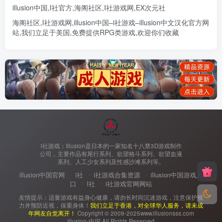
illusion中国
,
I社官方
,
海阁社区
,
I社游戏网
,
EX次元社
海阁社区
,
I社游戏网
,
illusion中国
–
i社游戏
–
illusion中文汉化官方网
站
,我们立足于美国,免费提供
RPG类游戏
,欢迎你们收藏
i社游戏：Illusion是日本的一家知名十八禁3D游戏制作
公司，主要作品有尾行系列、欲望格斗系列、欲望血液
系列、人工少女系列及性感沙滩系列等。
illusion中国官网
i社
i社游戏合集资源
illusion中国游戏入
口
I社
i社游戏官网网站
友情提示：适量游戏有益身心健康，请勿长时间沉迷游戏，注意保护视
力并预防近视，保重身体！
我们立足于香港，对全球华人服务，请未成
年网友自觉离开！
Copyright © 2009-2025www.illusionsss.com
illusion-中国 All Rights Reserved