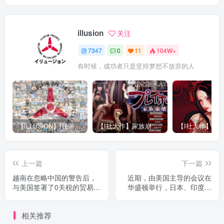
illusion
关注
7347
0
11
104W+
有时候，成功者只是坚持梦想不放弃的人
【ILLUSION】I社游戏合集截至2025 无修正汉化硬盘纯净版手慢无[微云/OD]
【I社大作】家族崩坏Playhome 终极12.0收藏版新整合【85G/补档福利】【年费会员专享，手慢无】
上一篇
下一篇
越南在忽略中国的警告后，
近期，由美国主导的会议在
与美国签署了0关税的贸易协
华盛顿举行，日本、印度和
议，却意外发现自身再次成
澳大利亚三国的外交部长与
为美国策略的牺牲品。
会。
相关推荐