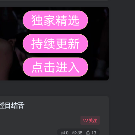
瞠目结舌
关注
0
38
13