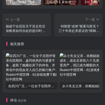
【ILLUSION】I社游戏合集截至2025 无修正汉化硬盘纯净版手慢无[微云/OD]
【I社大作】家族崩坏Playhome 终极12.0收藏版新整合【85G/补档福利】【年费会员专享，手慢无】
上一篇
下一篇
杨振宁在回应关于其去世后
特朗普“或将”驱逐马斯克？
翁帆将如何自处的提问时，
三十年前赴美签证的“模糊地
其言辞感动了翁帆，让她泪
带”可能引发反弹
眼盈盈。
相关推荐
在四川广元，一位女子在陪伴母亲住院期间，趁同病房的马婆婆不备，盗取了她藏在床下的挎包，并将包中的现金存入自己的银行账户
从小失
评论
抢沙发