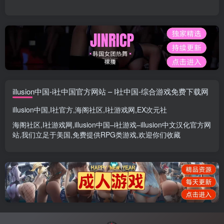
illusion中国-i社中国官方网站 – I社中国-综合游戏免费下载网
illusion中国
,
I社官方
,
海阁社区
,
I社游戏网
,
EX次元社
海阁社区
,
I社游戏网
,
illusion中国
–
i社游戏
–
illusion中文汉化官方网
站
,我们立足于美国,免费提供
RPG类游戏
,欢迎你们收藏