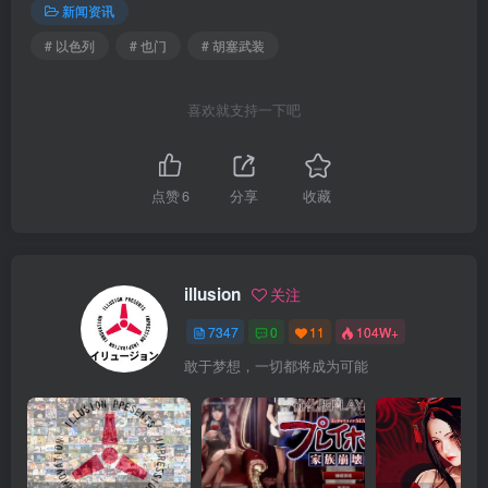
新闻资讯
# 以色列
# 也门
# 胡塞武装
喜欢就支持一下吧
点赞
6
分享
收藏
illusion
关注
7347
0
11
104W+
敢于梦想，一切都将成为可能