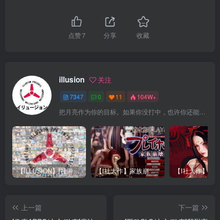
点赞
7
分享
收藏
illusion
关注
7347
0
11
104W+
把月亮作为你的目标。如果你没打中，也许你还能打中星星
【ILLUSION】I社游戏合集截至2025 无修正汉化硬盘纯净版手慢无[微云/OD]
【I社大作】家族崩坏Playhome 终极12.0收藏版新整合【85G/补档福利】【年费会员专享，手慢无】
上一篇
下一篇