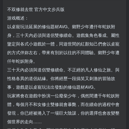
不双修就去世 官方中文步兵版
游戏概述：
以桌寵玩法延展的修仙題材AVG。鄉野少年遭仟年蛇妖附
身，三十天內必須與道侶雙修續命。遊戲集角色養成、屬性
鑒定與各式小遊戲於一體，同遊世間的紅顏知己們會以桌寵
的方式伴妳左右，帶來有別於以往的不同體驗。鄉野少年遭
仟年蛇妖附身。
三十天內必須與道侶雙修續命。不正經的凡人修仙之旅。與
性格各異的道侶結緣。你將經歷一段搞笑又刺激的冒險故
事，遊戲是以桌寵玩法出發點的修仙題材AVG。
玩家將會在遊戲中扮演一位廢柴少年，偶然間遭千年蛇妖附
體，每個月不和女修士雙修就會暴斃，而在續命的過程中會
發現，你已經被捲入了一場巨大陰謀，你的選擇也會改變整
個世界的走向……