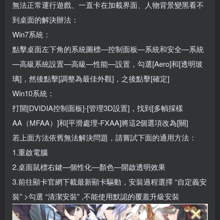
無法正常運行遊戲、一直卡在加載界面、人物背景變黑看不
到桌面的解決辦法：
Win7系統：
點擊桌面左下角的系統圖標—控制面板—系統和安全—系統
—高級系統設置—高級—性能—設置，勾選[Aero]和[透明玻
璃]，然後點擊[調整為最佳外觀]，之後點擊[確定]
Win10系統：
打開[DVIDIA控制面板]-[管理3D設置]，找到[多幀採樣
AA（MFAA）]和[平滑處理-FXAA]將這2個選項改為[關]
若上面方法依舊無法解決問題，請嘗試下面的通用方法：
1.重啟電腦
2.桌面鼠標右鍵—個性化—顏色—開啟透明效果
3.前往顯卡官網下載最新顯卡驅動，安裝過程選擇 “自定義安
裝” >勾選 “清潔安裝” ,不能使用默認的覆蓋升級安裝