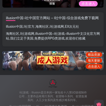
illusion中国-i社中国官方网站 – I社中国-综合游戏免费下载网
illusion中国
,
I社官方
,
海阁社区
,
I社游戏网
,
EX次元社
海阁社区
,
I社游戏网
,
illusion中国
–
i社游戏
–
illusion中文汉化官方网
站
,我们立足于美国,免费提供
RPG类游戏
,欢迎你们收藏
i社游戏：Illusion是日本的一家知名十八禁3D游戏制作
公司，主要作品有尾行系列、欲望格斗系列、欲望血液
系列、人工少女系列及性感沙滩系列等。