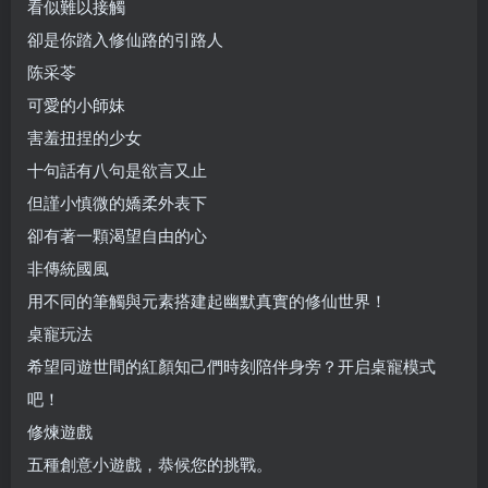
看似難以接觸
卻是你踏入修仙路的引路人
陈采苓
可愛的小師妹
害羞扭捏的少女
十句話有八句是欲言又止
但謹小慎微的嬌柔外表下
卻有著一顆渴望自由的心
非傳統國風
用不同的筆觸與元素搭建起幽默真實的修仙世界！
桌寵玩法
希望同遊世間的紅顏知己們時刻陪伴身旁？开启桌寵模式
吧！
修煉遊戲
五種創意小遊戲，恭候您的挑戰。