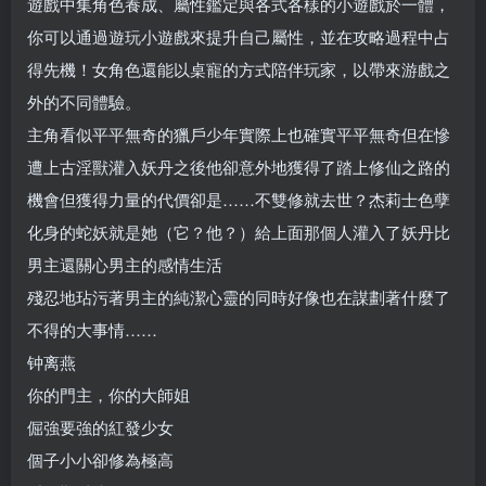
遊戲中集角色養成、屬性鑑定與各式各樣的小遊戲於一體，
你可以通過遊玩小遊戲來提升自己屬性，並在攻略過程中占
得先機！女角色還能以桌寵的方式陪伴玩家，以帶來游戲之
外的不同體驗。
主角看似平平無奇的獵戶少年實際上也確實平平無奇但在慘
遭上古淫獸灌入妖丹之後他卻意外地獲得了踏上修仙之路的
機會但獲得力量的代價卻是……不雙修就去世？杰莉士色孽
化身的蛇妖就是她（它？他？）給上面那個人灌入了妖丹比
男主還關心男主的感情生活
殘忍地玷污著男主的純潔心靈的同時好像也在謀劃著什麼了
不得的大事情……
钟离燕
你的門主，你的大師姐
倔強要強的紅發少女
個子小小卻修為極高