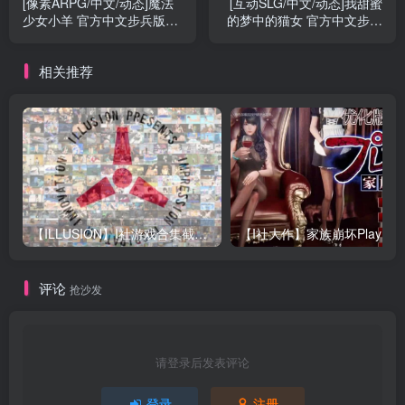
[像素ARPG/中文/动态]魔法
[互动SLG/中文/动态]我甜蜜
少女小羊 官方中文步兵版
的梦中的猫女 官方中文步兵
+全回想解锁方式[新作/肉
版[新作][970M/百度]』
鸽/CV][520M/百度]』
相关推荐
【ILLUSION】I社游戏合集截至2025 无修正汉化硬盘纯净版手慢无[微云/OD]
评论
抢沙发
请登录后发表评论
登录
注册