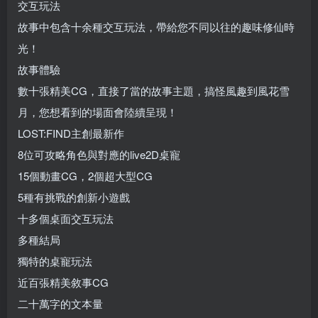
交互玩法
故事中包含十余種交互玩法，帶給您不同以往的趣味修仙時
光！
故事體驗
數十張精美CG，直接了當的故事主題，搞怪風趣到風花雪
月，您想看到的場面會陸續呈現！
LOST:FIND主創最新作
8位可攻略角色與對應的live2D桌寵
15個動畫CG，2個超大型CG
5種有挑戰的創新小遊戲
十多個桌面交互玩法
多種結局
獨特的桌寵玩法
近百張精美敘事CG
二十萬字的文本量