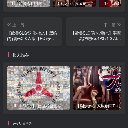
【ILLUSION】I社游戏合集截至2025 无修正汉化硬盘纯净版手慢无[微云/OD]
【I社大作】家族崩坏Playhome 终极12.0收藏版新整合【85G/补档福利】【年费会员专享，手慢无】
上一篇
下一篇
【欧美SLG/汉化/动态】黑暗
【歐美SLG/漢化/動态】罪孽
的召唤v2.8 AI版【PC+安
高跟鞋Ep.4P3v4.0 AI版
卓/6.75G/更新】The Call of
【PC+安卓/6.12G/更新】
Darkness [v2.8]
Sin Heels [Ep.4 P3 v4.0]
相关推荐
【ILLUSION】I社游戏合集截至2025 无修正汉化硬盘纯净版手慢无[微云/OD]
评论
抢沙发