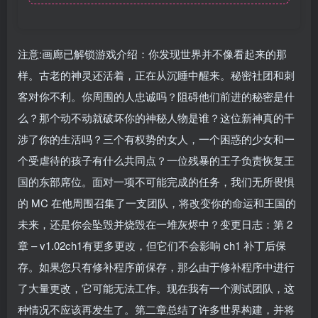
注意:画廊已解锁游戏介绍：你发现世界并不像看起来的那
样。古老的神灵还活着，正在从沉睡中醒来。秘密社团和刺
客对你不利。你周围的人忠诚吗？阻碍他们前进的秘密是什
么？那个动不动就破坏你的神秘人物是谁？这位新神真的干
涉了你的生活吗？三个有权势的女人，一个困惑的少女和一
个受虐待的孩子有什么共同点？一位残暴的王子负责恢复王
国的东部席位。面对一项不可能完成的任务，我们无所畏惧
的 MC 在他周围召集了一支团队，将改变你的命运和王国的
未来，还是你会坠毁并烧毁在一堆灰烬中？变更日志：第 2
章 – v1.02ch1有更多更改，但它们不会影响 ch1 补丁后保
存。如果您只有修补程序前保存，那么由于修补程序中进行
了大量更改，它可能无法工作。现在我有一个测试团队，这
种情况不应该再发生了。第二章总结了许多世界构建，并将