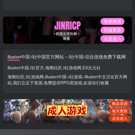
illusion中国-i社中国官方网站 – I社中国-综合游戏免费下载网
illusion中国
,
I社官方
,
海阁社区
,
I社游戏网
,
EX次元社
海阁社区
,
I社游戏网
,
illusion中国
–
i社游戏
–
illusion中文汉化官方网
站
,我们立足于美国,免费提供
RPG类游戏
,欢迎你们收藏