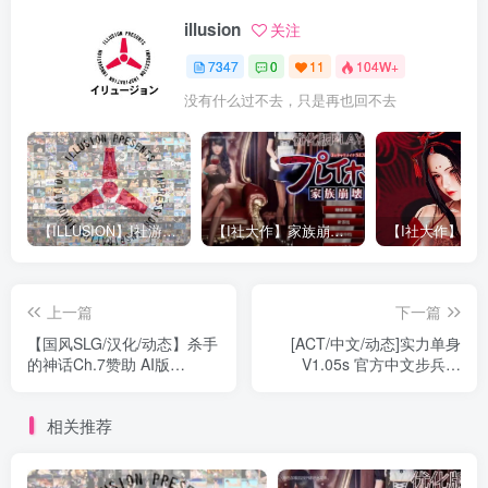
illusion
关注
7347
0
11
104W+
没有什么过不去，只是再也回不去
【ILLUSION】I社游戏合集截至2025 无修正汉化硬盘纯净版手慢无[微云/OD]
【I社大作】家族崩坏Playhome 终极12.0收藏版新整合【85G/补档福利】【年费会员专享，手慢无】
上一篇
下一篇
【国风SLG/汉化/动态】杀手
[ACT/中文/动态]实力单身
的神话Ch.7赞助 AI版
V1.05s 官方中文步兵版
【PC+安卓/4.75G/更新】
[1.2G]
Myth of Slayer [Ch.6]
相关推荐