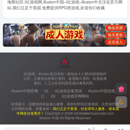
海阁社区
,
I社游戏网
,
illusion中国
–
i社游戏
–
illusion中文汉化官方网
站
,我们立足于美国,免费提供
RPG类游戏
,欢迎你们收藏
i社游戏：Illusion是日本的一家知名十八禁3D游戏制作
公司，主要作品有尾行系列、欲望格斗系列、欲望血液
系列、人工少女系列及性感沙滩系列等。
illusion中国官网
i社
i社游戏合集资源
illusion中国游戏入
口
I社
i社游戏官网网站
友情提示：适量游戏有益身心健康，请勿长时间沉迷游戏，注意保护视
力并预防近视，保重身体！
我们立足于香港，对全球华人服务，请未成
年网友自觉离开！
Copyright © 2009-2025www.illusionsss.com
illusion-中国 All Rights Reserved
15