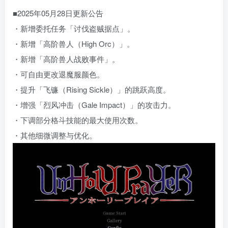
■2025年05月28日更新公告
・新增委托任务「讨伐盗贼据点」。
・新增「高阶兽人（High Orc）」。
・新增「高阶兽人战败事件」。
・可自由更改退魔服颜色。
・提升「飞镰（Rising Sickle）」的跳跃高度。
・增强「烈风冲击（Gale Impact）」的攻击力。
・下调部分格斗技能的最大使用次数。
・其他细微调整与优化。