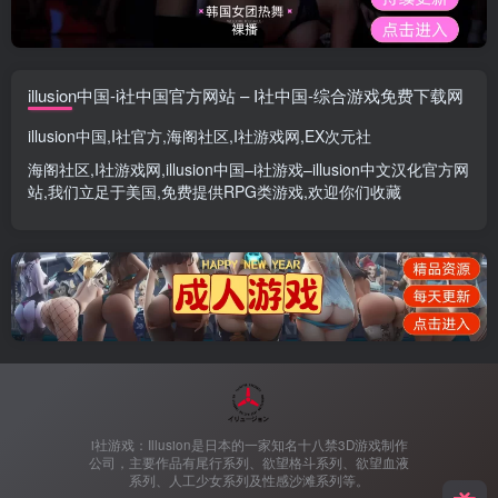
illusion中国-i社中国官方网站 – I社中国-综合游戏免费下载网
illusion中国
,
I社官方
,
海阁社区
,
I社游戏网
,
EX次元社
海阁社区
,
I社游戏网
,
illusion中国
–
i社游戏
–
illusion中文汉化官方网
站
,我们立足于美国,免费提供
RPG类游戏
,欢迎你们收藏
i社游戏：Illusion是日本的一家知名十八禁3D游戏制作
公司，主要作品有尾行系列、欲望格斗系列、欲望血液
系列、人工少女系列及性感沙滩系列等。