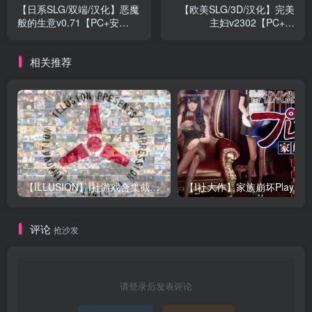
【日系SLG/双端/汉化】恶魔
【欧美SLG/3D/汉化】完美
般的生意v0.71【PC+安
主妇v2302【PC+安
卓/630MB】 [百度/微云]
卓/716MB】 [百度/微云]
相关推荐
【ILLUSION】I社游戏合集截至2025 无修正汉化硬盘纯净版手慢无[微云/OD]
评论
抢沙发
请登录后发表评论