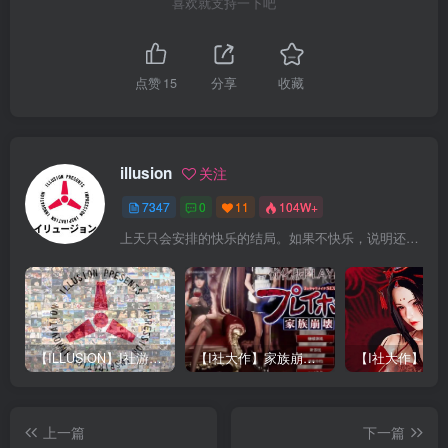
喜欢就支持一下吧
点赞
15
分享
收藏
illusion
关注
7347
0
11
104W+
上天只会安排的快乐的结局。如果不快乐，说明还不是最后结局
【ILLUSION】I社游戏合集截至2025 无修正汉化硬盘纯净版手慢无[微云/OD]
【I社大作】家族崩坏Playhome 终极12.0收藏版新整合【85G/补档福利】【年费会员专享，手慢无】
上一篇
下一篇