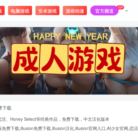
VIP
戏
电脑游戏
安卓游戏
漫画动漫
官方频道
免费下载
恋活
、
Honey Select
等经典作品，免费下载，中文汉化版本
版
免费下载,
illusion免费下载
,
illusion汉化
,
illusion官网入口
,
AI少女官网
,
恋活