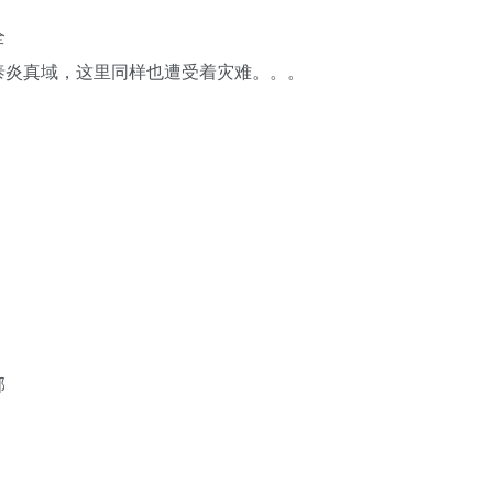
全
泰炎真域，这里同样也遭受着灾难。。。
。
邪