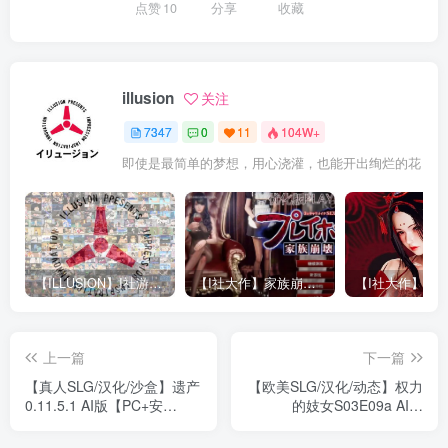
点赞
10
分享
收藏
illusion
关注
7347
0
11
104W+
即使是最简单的梦想，用心浇灌，也能开出绚烂的花
【ILLUSION】I社游戏合集截至2025 无修正汉化硬盘纯净版手慢无[微云/OD]
【I社大作】家族崩坏Playhome 终极12.0收藏版新整合【85G/补档福利】【年费会员专享，手慢无】
上一篇
下一篇
【真人SLG/汉化/沙盒】遗产
【欧美SLG/汉化/动态】权力
0.11.5.1 AI版【PC+安
的妓女S03E09a AI版
卓/1.97G/更新】D’Legacy
【PC+安卓/5.24G/更新】
[v0.11.5.1]
Whores of Thrones [S03