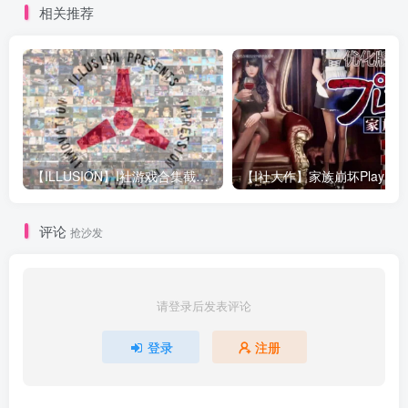
相关推荐
E09a]
【ILLUSION】I社游戏合集截至2025 无修正汉化硬盘纯净版手慢无[微云/OD]
评论
抢沙发
请登录后发表评论
登录
注册