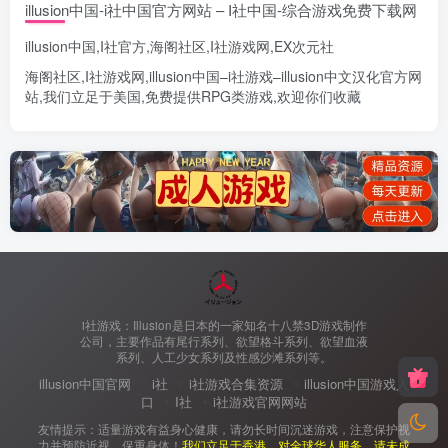
illusion中国-i社中国官方网站 – I社中国-综合游戏免费下载网
illusion中国
,
I社官方
,
海阁社区
,
I社游戏网
,
EX次元社
海阁社区
,
I社游戏网
,
illusion中国
–
i社游戏
–
illusion中文汉化官方网
站
,我们立足于美国,免费提供
RPG类游戏
,欢迎你们收藏
i社游戏：Illusion是日本的一家知名十八禁3D游戏制作
公司，主要作品有尾行系列、欲望格斗系列、欲望血液
系列、人工少女系列及性感沙滩系列等。
illusion中国官网
i社
i社游戏合集资源
illusion中国游戏入
口
I社
i社游戏官网网站
友情提示：适量游戏有益身心健康，请勿长时间沉迷游戏，注意保护视
力并预防近视，保重身体！
我们立足于香港，对全球华人服务，请未成