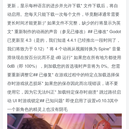
更新，显示每种语言的进步并允许下载* 文件下载后，将自
动启用。您每天只能下载一次每个文件，毕竟翻译通常需要
更长时间才能更新:)* 如果文件不完整，缺少的行将显示为英
文* 重新制作的动画的声音（参见已修改）## 已修改* Godot
已更新至 4.3（是的，我们知道 4.4.1 已经推出一段时间了，
我们将致力于 0.12）* 将 4 个动画从视频转换为 Spine* 音量
滑块现在按百分比而不是 dB 运行* 如果您在所有地方都使用
0dB（即 100%），则加载您的首选项时声音将为 0%。您需
要重新调整它## 已修复* 在游戏过程中的特定点加载选择保
存时游戏状态损坏* 如果您的保存因此而出现错误，请不要
使用它，因为它无法纠正* 加载特定保存时崩溃* 跳过路径启
动 UI 时游戏锁定## 已知问题* 即使启用了设置v0.10.3其中
一个新角色的精灵上也没有阴毛