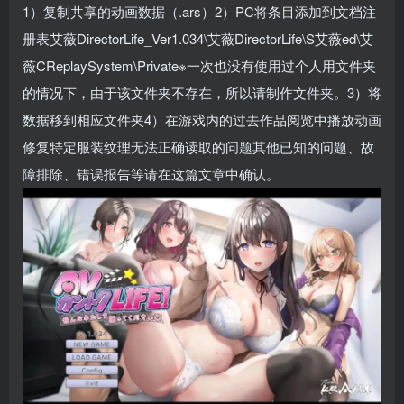
1）复制共享的动画数据（.ars）2）PC将条目添加到文档注
册表艾薇DirectorLife_Ver1.034\艾薇DirectorLife\S艾薇ed\艾
薇CReplaySystem\Private※一次也没有使用过个人用文件夹
的情况下，由于该文件夹不存在，所以请制作文件夹。3）将
数据移到相应文件夹4）在游戏内的过去作品阅览中播放动画
修复特定服装纹理无法正确读取的问题其他已知的问题、故
障排除、错误报告等请在这篇文章中确认。