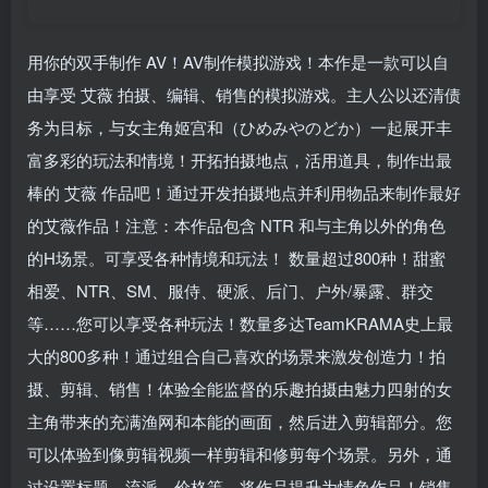
用你的双手制作 AV！AV制作模拟游戏！本作是一款可以自
由享受 艾薇 拍摄、编辑、销售的模拟游戏。主人公以还清债
务为目标，与女主角姬宫和（ひめみやのどか）一起展开丰
富多彩的玩法和情境！开拓拍摄地点，活用道具，制作出最
棒的 艾薇 作品吧！通过开发拍摄地点并利用物品来制作最好
的艾薇作品！注意：本作品包含 NTR 和与主角以外的角色
的H场景。可享受各种情境和玩法！ 数量超过800种！甜蜜
相爱、NTR、SM、服侍、硬派、后门、户外/暴露、群交
等……您可以享受各种玩法！数量多达TeamKRAMA史上最
大的800多种！通过组合自己喜欢的场景来激发创造力！拍
摄、剪辑、销售！体验全能监督的乐趣拍摄由魅力四射的女
主角带来的充满渔网和本能的画面，然后进入剪辑部分。您
可以体验到像剪辑视频一样剪辑和修剪每个场景。另外，通
过设置标题、流派、价格等，将作品提升为情色作品！销售