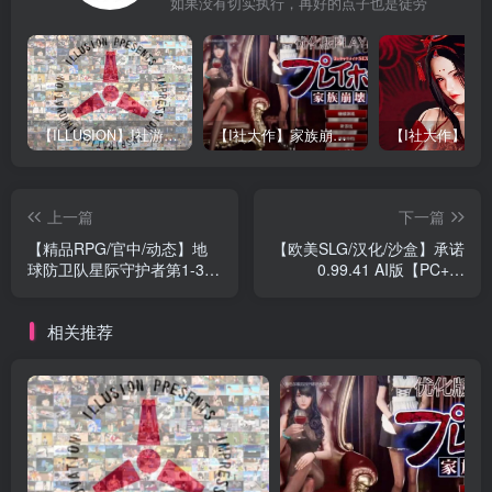
如果没有切实执行，再好的点子也是徒劳
【ILLUSION】I社游戏合集截至2025 无修正汉化硬盘纯净版手慢无[微云/OD]
【I社大作】家族崩坏Playhome 终极12.0收藏版新整合【85G/补档福利】【年费会员专享，手慢无】
上一篇
下一篇
【精品RPG/官中/动态】地
【欧美SLG/汉化/沙盒】承诺
球防卫队星际守护者第1-3話
0.99.41 AI版【PC+安
合集 V2.0 DL官中【电
卓/7.93G/更新】The
脑/2G】
Promise [v0.99.41]
相关推荐