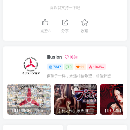
喜欢就支持一下吧
点赞
8
分享
收藏
illusion
关注
7347
0
11
104W+
像孩子一样，永远相信希望，相信梦想
【ILLUSION】I社游戏合集截至2025 无修正汉化硬盘纯净版手慢无[微云/OD]
【I社大作】家族崩坏Playhome 终极12.0收藏版新整合【85G/补档福利】【年费会员专享，手慢无】