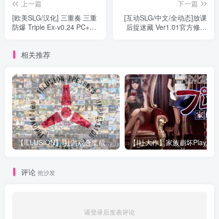
上一篇
下一篇
[欧美SLG/汉化] 三重奏 三重
[互动SLG/中文/全动态]放课
防爆 Triple Ex-v0.24 PC+安
后捉迷藏 Ver1.01官方修复
卓汉化版 [5G]
中文版 电脑 [20M]
相关推荐
【ILLUSION】I社游戏合集截至2025 无修正汉化硬盘纯净版手慢无[微云/OD]
评论
抢沙发
请登录后发表评论