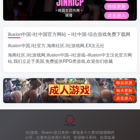
illusion中国-i社中国官方网站 – I社中国-综合游戏免费下载网
illusion中国
,
I社官方
,
海阁社区
,
I社游戏网
,
EX次元社
海阁社区
,
I社游戏网
,
illusion中国
–
i社游戏
–
illusion中文汉化官方网
站
,我们立足于美国,免费提供
RPG类游戏
,欢迎你们收藏
i社游戏：Illusion是日本的一家知名十八禁3D游戏制作
公司，主要作品有尾行系列、欲望格斗系列、欲望血液