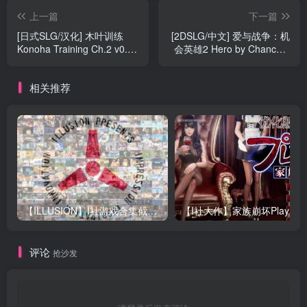
上一篇
下一篇
[日式SLG/汉化] 木叶训练
[2DSLG/中文] 爱与战争：机
Konoha Training Ch.2 v0.21
会英雄2 Hero by Chance II
PC+安卓汉化版 [2.3G]
V2.2 官方中文版电脑 [5.5G]
相关推荐
【ILLUSION】I社游戏合集截至2025 无修正汉化硬盘纯净版手慢无[微云/OD]
评论
抢沙发