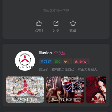
喜欢就支持一下吧
点赞
8
分享
收藏
illusion
关注
7347
0
11
104W+
愿我们，都有能力爱自己，有余力爱别人
【ILLUSION】I社游戏合集截至2025 无修正汉化硬盘纯净版手慢无[微云/OD]
【I社大作】家族崩坏Playhome 终极12.0收藏版新整合【85G/补档福利】【年费会员专享，手慢无】