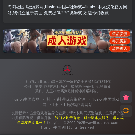
海阁社区
,
I社游戏网
,
illusion中国
–
i社游戏
–
illusion中文汉化官方网
站
,我们立足于美国,免费提供
RPG类游戏
,欢迎你们收藏
i社游戏：Illusion是日本的一家知名十八禁3D游戏制作
公司，主要作品有尾行系列、欲望格斗系列、欲望血液
系列、人工少女系列及性感沙滩系列等。
illusion中国官网
i社
i社游戏合集资源
illusion中国游戏入
口
I社
i社游戏官网网站
友情提示：适量游戏有益身心健康，请勿长时间沉迷游戏，注意保护视
力并预防近视，保重身体！
我们立足于香港，对全球华人服务，请未成
年网友自觉离开！
Copyright © 2009-2025www.illusionsss.com
illusion-中国 All Rights Reserved