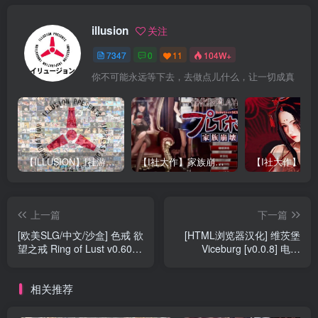
illusion
关注
7347
0
11
104W+
你不可能永远等下去，去做点儿什么，让一切成真
【ILLUSION】I社游戏合集截至2025 无修正汉化硬盘纯净版手慢无[微云/OD]
【I社大作】家族崩坏Playhome 终极12.0收藏版新整合【85G/补档福利】【年费会员专享，手慢无】
上一篇
下一篇
[欧美SLG/中文/沙盒] 色戒 欲
[HTML浏览器汉化] 维茨堡
望之戒 Ring of Lust v0.60a
Viceburg [v0.0.8] 电脑
PC+安卓汉化版 [14G]
[900M]
相关推荐