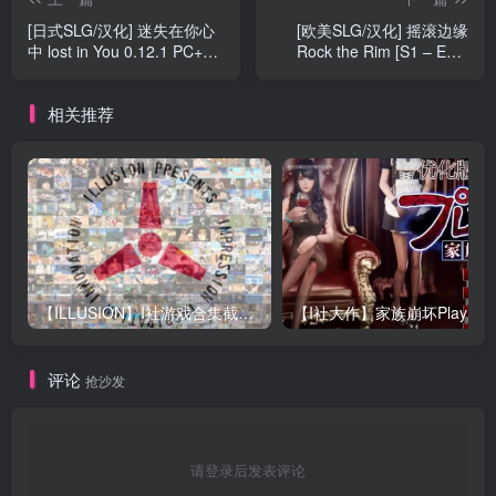
[日式SLG/汉化] 迷失在你心
[欧美SLG/汉化] 摇滚边缘
中 lost in You 0.12.1 PC+安
Rock the Rim [S1 – Ep.1
卓汉化版 [5G]
Part1] PC+安卓汉化版 [2G]
相关推荐
【ILLUSION】I社游戏合集截至2025 无修正汉化硬盘纯净版手慢无[微云/OD]
评论
抢沙发
请登录后发表评论