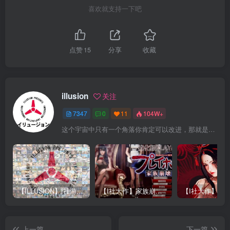
喜欢就支持一下吧
点赞
15
分享
收藏
illusion
关注
7347
0
11
104W+
这个宇宙中只有一个角落你肯定可以改进，那就是你自己
【ILLUSION】I社游戏合集截至2025 无修正汉化硬盘纯净版手慢无[微云/OD]
【I社大作】家族崩坏Playhome 终极12.0收藏版新整合【85G/补档福利】【年费会员专享，手慢无】
上一篇
下一篇