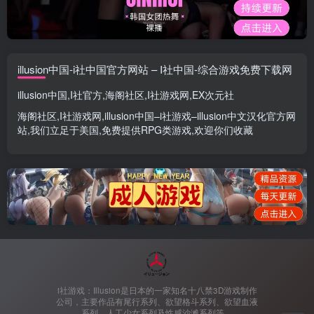
illusion中国-i社中国官方网站 – I社中国-综合游戏免费下载网
illusion中国
,
I社官方
,
海阁社区
,
I社游戏网
,
EX次元社
海阁社区
,
I社游戏网
,
illusion中国
–
i社游戏
–
illusion中文汉化官方网
站
,我们立足于美国,免费提供
RPG类游戏
,欢迎你们收藏
i社游戏：Illusion是日本的一家知名十八禁3D游戏制作
公司，主要作品有尾行系列、欲望格斗系列、欲望血液
系列、人工少女系列及性感沙滩系列等。