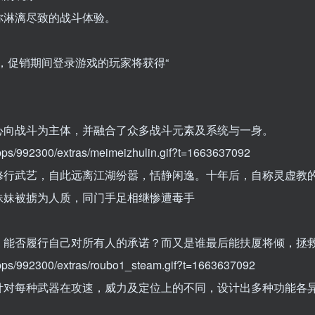
你淋漓尽致的战斗体验。
，促销期间登录游戏的玩家将获得“
心向战斗为主体，并融合了众多战斗元素及系统与一身。
/apps/992300/extras/meimeizhulin.gif?t=1663637092
修行武艺，自此远离江湖纷嚣，恬静闲逸。十年后，自称灵虚教
妹妹被掳为人质，同门手足相继惨遭毒手
，能否履行自己对所有人的承诺？而又是谁最后能扶厦将倾，拯
/apps/992300/extras/roubo1_steam.gif?t=1663637092
针对每种武器在攻速，威力及定位上的不同，设计出多种功能各
。