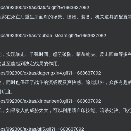
apps/992300/extras/datufu.gif?t=1663637092
玩家在死亡后重生所面对的场景、怪物、装备、机关道具的配置
/apps/992300/extras/roubo5_steam.gif?t=1663637092
能，实现暴走、子弹时间、怒吼破防、暗杀处决、反击回血等多
的甚至能起到决定战局的作用。
/apps/992300/extras/dagengxin4.gif?t=1663637092
性，同时也保证了战斗的流畅度及爽快感。除此以外，众多有趣
耐玩度。
/apps/992300/extras/xinbanben3.gif?t=1663637092
式，如果敌人的威胁太大，可以利用嗜血印技能、暗杀处决、飞
apps/992300/extras/gif5.gif?t=1663637092