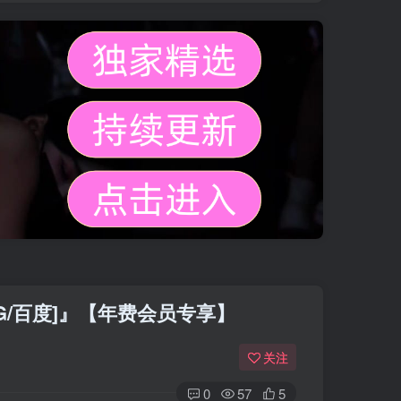
2G/百度]』【年费会员专享】
关注
0
57
5