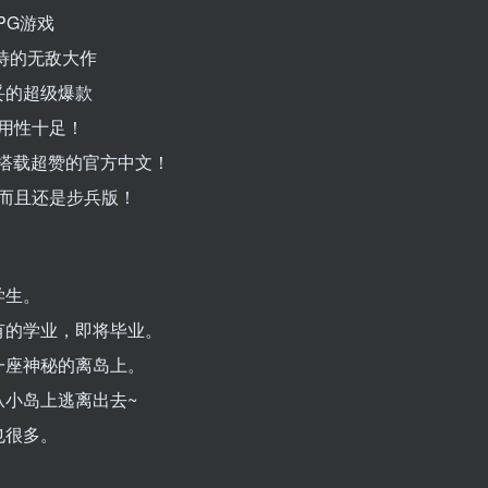
PG游戏
待的无敌大作
妥的超级爆款
实用性十足！
台，搭载超赞的官方中文！
，而且还是步兵版！
学生。
有的学业，即将毕业。
一座神秘的离岛上。
小岛上逃离出去~
也很多。