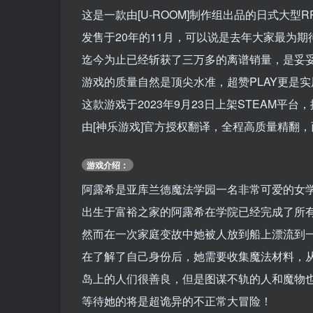
这是一款由[U-ROOM]制作组出品的日式大型R
发售于20年的11月，可以说是去年大家最为期
迄今为止已经斩获了三万多的离谱销量，是妥
游戏的质量自然是顶尖水准，超赞PLAY更是
这款游戏于2023年9月23日上架STEAM平
由[神乐游戏]官方授权翻译，全程高质量精翻
游戏介绍：
阿露希是亚库兰德魔法学园一名非常可爱的女
出生于富裕之家的阿露希在学院已经完成了所
然而在一次家庭变故中她被人放到船上漂流到
在了解了自己身份后，她需要收集魔法材料，从
岛上的人们很善良，但是图谋不轨的人和魔物
等待她的将是超诡异的不正常大冒险！