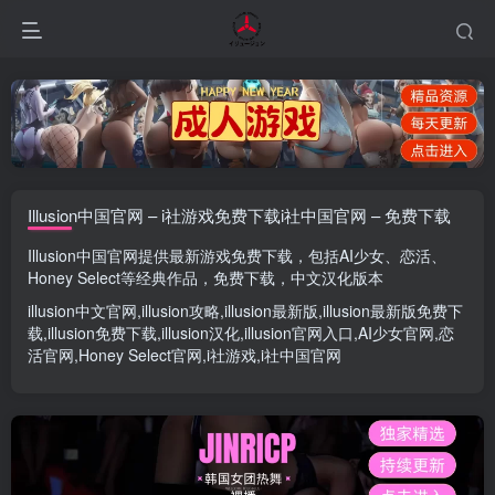
Illusion中国官网 – i社游戏免费下载i社中国官网 – 免费下载
Illusion中国官网
提供最新游戏免费下载，包括
AI少女
、
恋活
、
Honey Select
等经典作品，免费下载，中文汉化版本
illusion中文官网
,
illusion攻略
,
illusion最新版
,
illusion最新版
免费下
载,
illusion免费下载
,
illusion汉化
,
illusion官网入口
,
AI少女官网
,
恋
活官网
,
Honey Select官网
,
i社游戏
,
i社中国官网