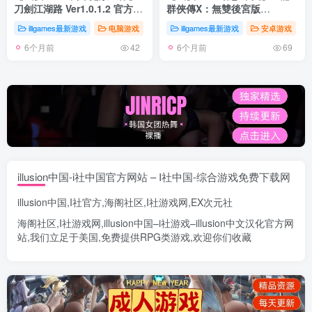
刀劍江湖路 Ver1.0.1.2 官方中
群俠傳X：無雙後宮版
文 紳士MOD整合版 地牢調教
Ver123.3 魔改版【PC+安卓/
illgames最新游戏
电脑游戏
illgames最新游戏
安卓游戏
+角色美化+亂倫+額外角色+賣
魔改/3.26G】
6个月前
6个月前
春[新整合]【電腦/7.6G】
42
69
illusion中国-i社中国官方网站 – I社中国-综合游戏免费下载网
illusion中国
,
I社官方
,
海阁社区
,
I社游戏网
,
EX次元社
海阁社区
,
I社游戏网
,
illusion中国
–
i社游戏
–
illusion中文汉化官方网
站
,我们立足于美国,免费提供
RPG类游戏
,欢迎你们收藏