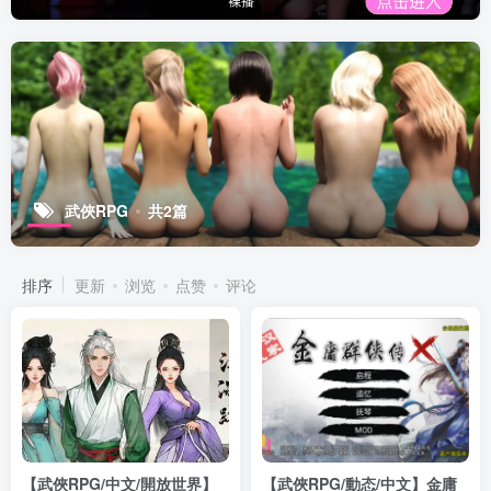
武俠RPG
共2篇
排序
更新
浏览
点赞
评论
【武俠RPG/中文/開放世界】
【武俠RPG/動态/中文】金庸