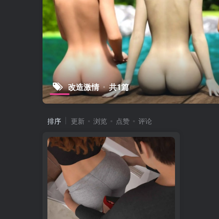
改造激情
共1篇
排序
更新
浏览
点赞
评论