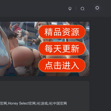
官网
,
Honey Select官网
,
i社游戏
,
i社中国官网