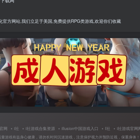
免费下载网
文汉化官方网站
,我们立足于美国,免费提供
RPG类游戏
,欢迎你们收藏
中国官网
i社
i社游戏合集资源
illusion中国游戏入口
I社
i社游戏官网
适量游戏有益身心健康，请勿长时间沉迷游戏，注意保护视力并预防近视，保重身体！