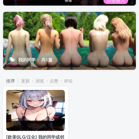
我的同学
共1篇
排序
更新
浏览
点赞
评论
[欧美SLG/汉化] 我的同学或邻