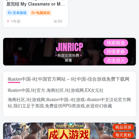
居完结 My Classmate or My
Neighbor v1.0 PC+安卓
安卓游戏
电脑游戏
[720M]
1年前
50
illusion中国-i社中国官方网站 – I社中国-综合游戏免费下载网
illusion中国
,
I社官方
,
海阁社区
,
I社游戏网
,
EX次元社
海阁社区
,
I社游戏网
,
illusion中国
–
i社游戏
–
illusion中文汉化官方网
站
,我们立足于美国,免费提供
RPG类游戏
,欢迎你们收藏