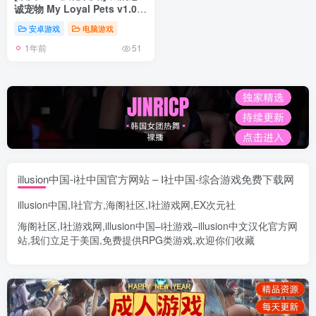
诚宠物 My Loyal Pets v1.0
SE PC+安卓汉化版 [1.7G]
安卓游戏
电脑游戏
1年前
51
illusion中国-i社中国官方网站 – I社中国-综合游戏免费下载网
illusion中国
,
I社官方
,
海阁社区
,
I社游戏网
,
EX次元社
海阁社区
,
I社游戏网
,
illusion中国
–
i社游戏
–
illusion中文汉化官方网
站
,我们立足于美国,免费提供
RPG类游戏
,欢迎你们收藏