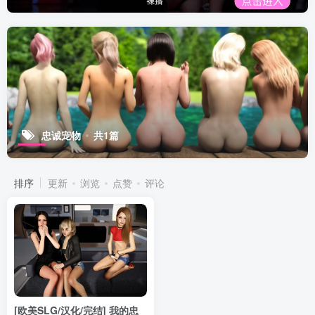
忠诚宠物
共1篇
排序
更新
浏览
点赞
评论
[欧美SLG/汉化/完结] 我的忠