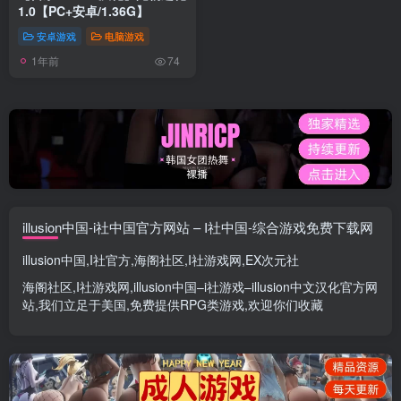
1.0【PC+安卓/1.36G】
安卓游戏
电脑游戏
1年前
74
illusion中国-i社中国官方网站 – I社中国-综合游戏免费下载网
illusion中国
,
I社官方
,
海阁社区
,
I社游戏网
,
EX次元社
海阁社区
,
I社游戏网
,
illusion中国
–
i社游戏
–
illusion中文汉化官方网
站
,我们立足于美国,免费提供
RPG类游戏
,欢迎你们收藏