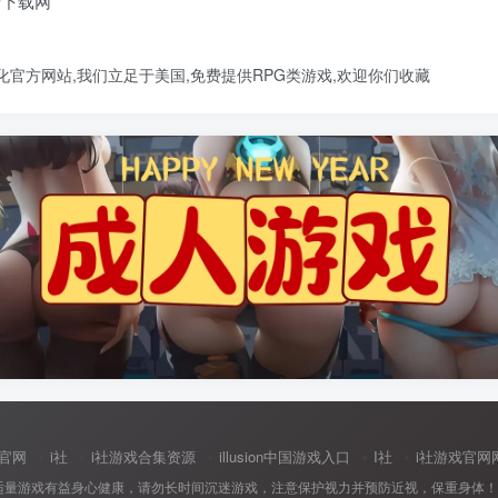
免费下载网
文汉化官方网站
,我们立足于美国,免费提供
RPG类游戏
,欢迎你们收藏
中国官网
i社
i社游戏合集资源
illusion中国游戏入口
I社
i社游戏官网
适量游戏有益身心健康，请勿长时间沉迷游戏，注意保护视力并预防近视，保重身体！