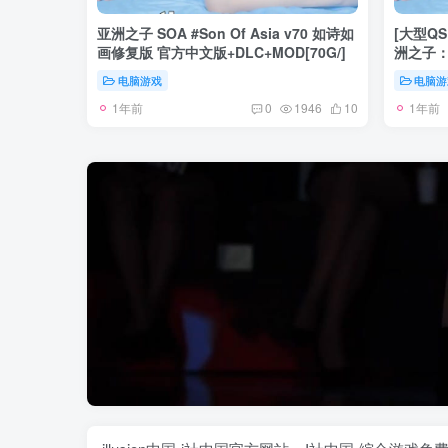
亚洲之子 SOA #Son Of Asia v70 如诗如
[大型Q
画修复版 官方中文版+DLC+MOD[70G/]
洲之子：So
+DLC+D
电脑游戏
电脑游
1年前
1年前
0
1946
10