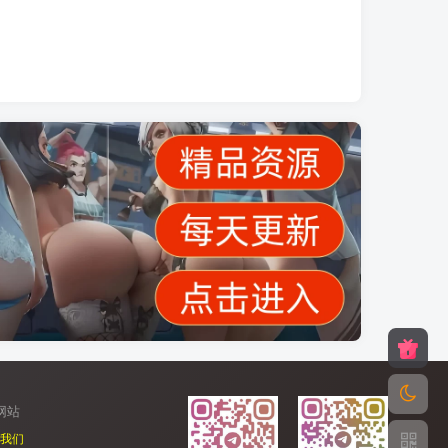
网站
我们