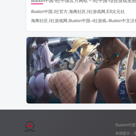
illusion中国-i社中国官方网站 – I社中国-综合游戏
illusion中国
,
I社官方
,
海阁社区
,
I社游戏网
,
EX次元社
海阁社区
,
I社游戏网
,
illusion中国
–
i社游戏
–
illusion中
illusion
友情提示：