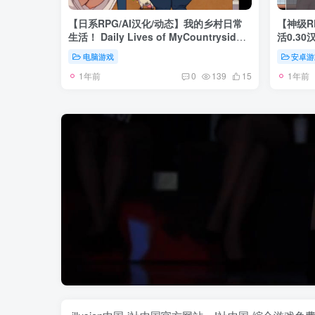
【日系RPG/AI汉化/动态】我的乡村日常
【神级R
生活！ Daily Lives of MyCountryside
活0.30
Ver0.3.2 Mtool汉化版 【2.43G】
电脑游戏
安卓游
1年前
1年前
0
139
15