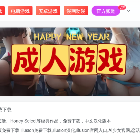
VIP
戏
电脑游戏
安卓游戏
漫画动漫
官方频道
免费下载
恋活
、
Honey Select
等经典作品，免费下载，中文汉化版本
版
免费下载,
illusion免费下载
,
illusion汉化
,
illusion官网入口
,
AI少女官网
,
恋活