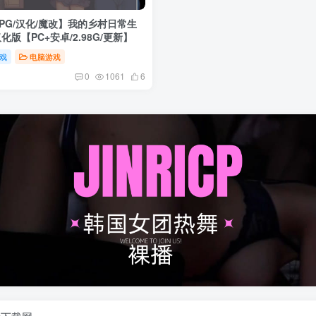
PG/汉化/魔改】我的乡村日常生
汉化版【PC+安卓/2.98G/更新】
戏
电脑游戏
0
1061
6