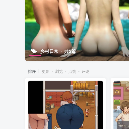
乡村日常
共2篇
排序
更新
浏览
点赞
评论