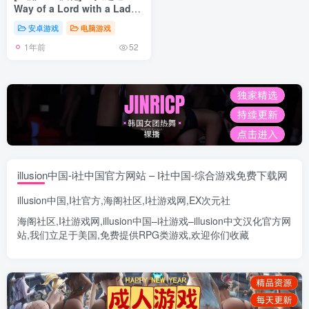
Way of a Lord with a Lady
[v1.0] PC+安卓汉化版 [6G]
安卓游戏
电脑游戏
1年前
52
illusion中国-i社中国官方网站 – I社中国-综合游戏免费下载网
illusion中国
,
I社官方
,
海阁社区
,
I社游戏网
,
EX次元社
海阁社区
,
I社游戏网
,
illusion中国
–
i社游戏
–
illusion中文汉化官方网
站
,我们立足于美国,免费提供
RPG类游戏
,欢迎你们收藏