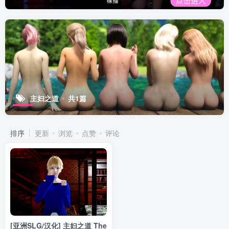
主妇之道
共1篇
排序
更新
浏览
点赞
评论
[亚洲SLG/汉化] 主妇之道 The