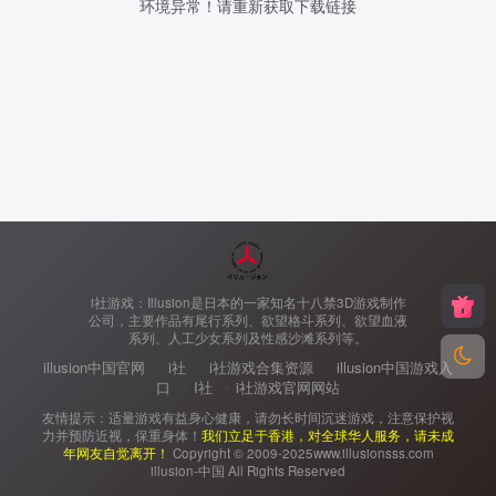
环境异常！请重新获取下载链接
i社游戏：Illusion是日本的一家知名十八禁3D游戏制作
公司，主要作品有尾行系列、欲望格斗系列、欲望血液
系列、人工少女系列及性感沙滩系列等。
illusion中国官网
i社
i社游戏合集资源
illusion中国游戏入
口
I社
i社游戏官网网站
友情提示：适量游戏有益身心健康，请勿长时间沉迷游戏，注意保护视
力并预防近视，保重身体！
我们立足于香港，对全球华人服务，请未成
年网友自觉离开！
Copyright © 2009-2025www.illusionsss.com
illusion-中国 All Rights Reserved