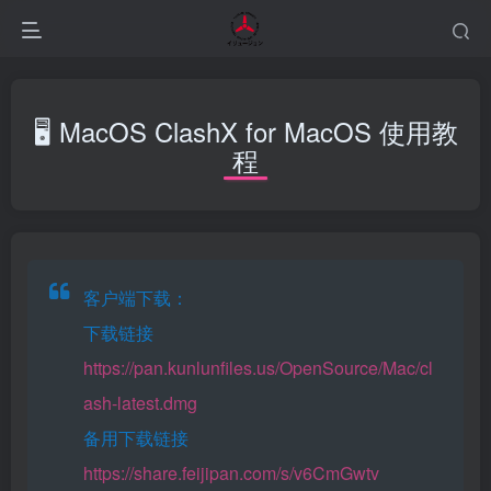
🖥️ MacOS ClashX for MacOS 使用教
程
客户端下载：
下载链接
https://pan.kunlunfiles.us/OpenSource/Mac/cl
ash-latest.dmg
备用下载链接
https://share.feijipan.com/s/v6CmGwtv