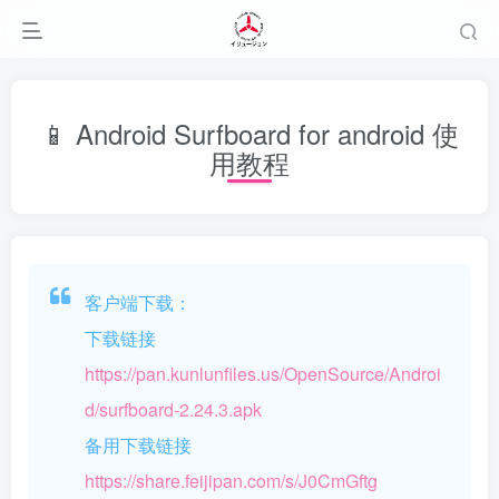
📱 Android Surfboard for android 使
用教程
客户端下载：
下载链接
https://pan.kunlunfiles.us/OpenSource/Androi
d/surfboard-2.24.3.apk
备用下载链接
https://share.feijipan.com/s/J0CmGftg